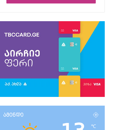
ამინდი
℃