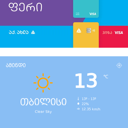
ამინდი
13
℃
თბილისი
13º - 13º
22%
12.35 km/h
Clear Sky