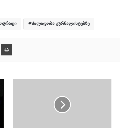
ოგრაფი
ძალადობა ჟურნალისტებზე
ება
ამობეჭვდა