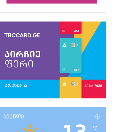
ამინდი
℃