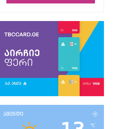
ამინდი
℃