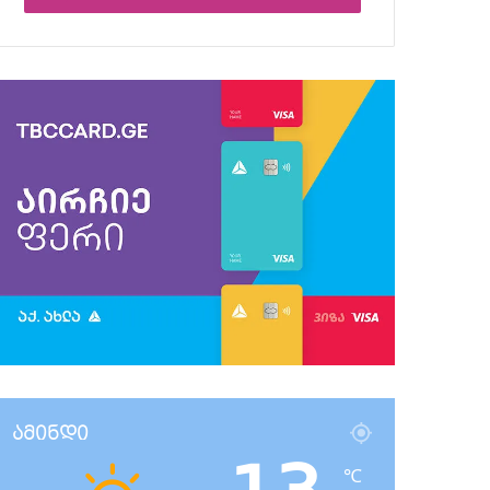
ამინდი
℃