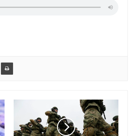
er
ეილზე გაზიარება
ამობეჭვდა