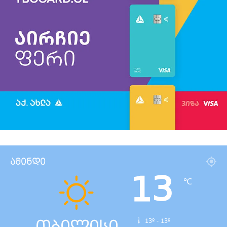
ამინდი
13
℃
13º - 13º