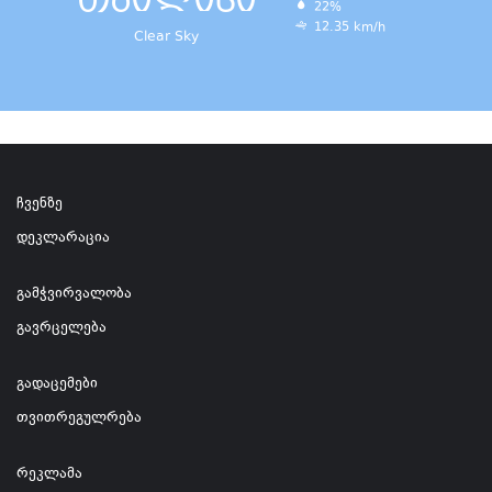
თბილისი
22%
12.35 km/h
Clear Sky
ჩვენზე
დეკლარაცია
გამჭვირვალობა
გავრცელება
გადაცემები
თვითრეგულრება
რეკლამა