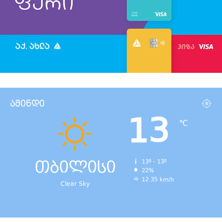
ამინდი
13
℃
თბილისი
13º - 13º
22%
12.35 km/h
Clear Sky