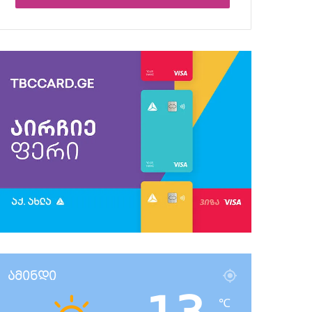
ამინდი
℃