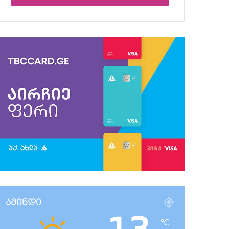
ამინდი
℃