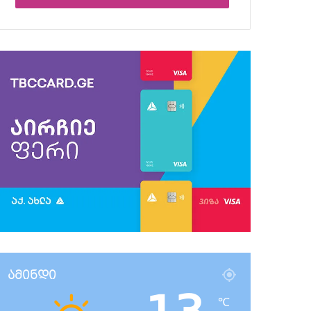
ამინდი
℃