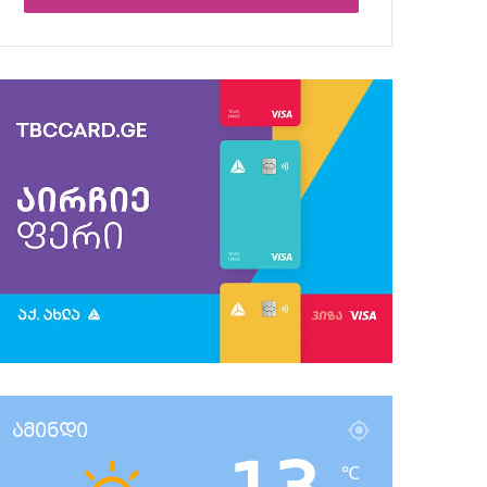
ამინდი
℃