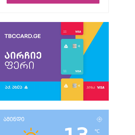
ამინდი
℃