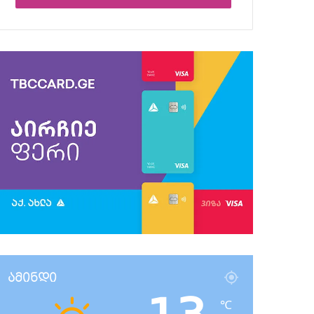
ამინდი
℃