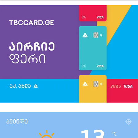
ამინდი
℃