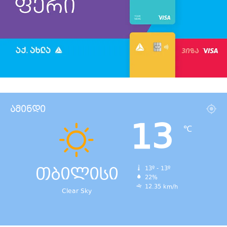
ამინდი
13
℃
თბილისი
13º - 13º
22%
12.35 km/h
Clear Sky