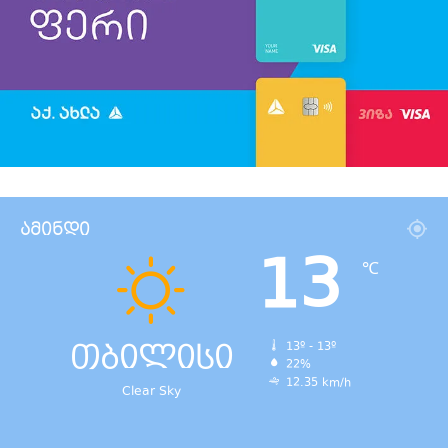
ამინდი
13
℃
თბილისი
13º - 13º
22%
12.35 km/h
Clear Sky