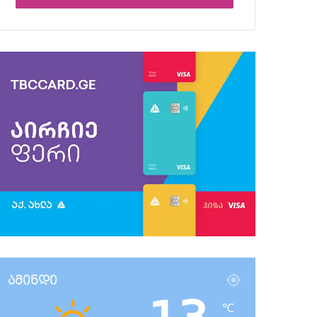
ამინდი
℃