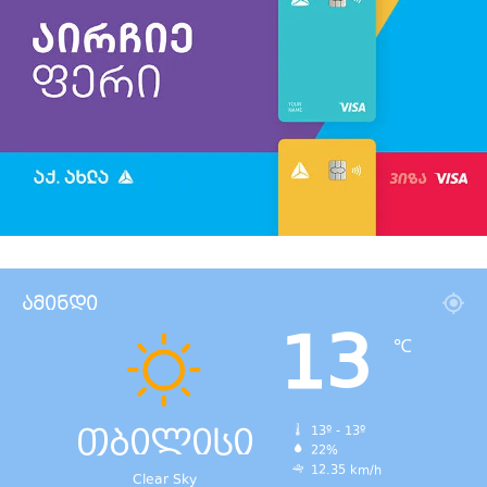
ამინდი
13
℃
თბილისი
13º - 13º
22%
12.35 km/h
Clear Sky