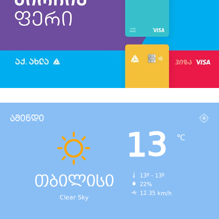
ამინდი
13
℃
თბილისი
13º - 13º
22%
12.35 km/h
Clear Sky