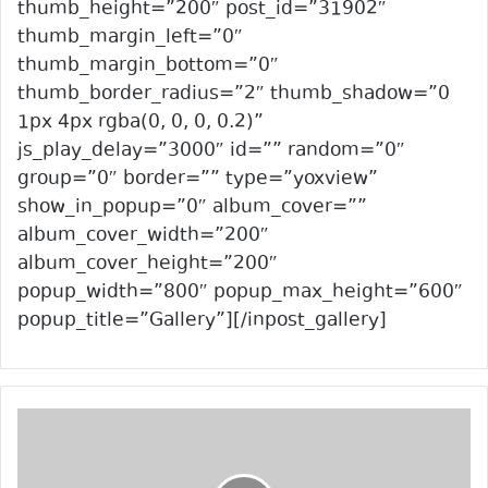
thumb_height=”200″ post_id=”31902″
thumb_margin_left=”0″
thumb_margin_bottom=”0″
thumb_border_radius=”2″ thumb_shadow=”0
1px 4px rgba(0, 0, 0, 0.2)”
js_play_delay=”3000″ id=”” random=”0″
group=”0″ border=”” type=”yoxview”
show_in_popup=”0″ album_cover=””
album_cover_width=”200″
album_cover_height=”200″
popup_width=”800″ popup_max_height=”600″
popup_title=”Gallery”][/inpost_gallery]