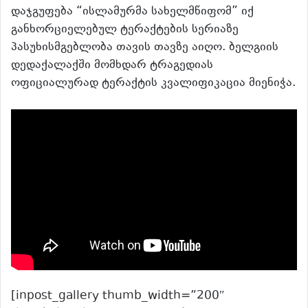
დაჯგუფება “ისლამურმა სახელმწიფომ” იქ
განხორციელებულ ტერაქტების სერიაზე
პასუხისმგებლობა თავის თავზე აიღო. ბელგიის
დედაქალაქში მომხდარ ტრაგედიას
ოფიციალურად ტერაქტის კვალიფიკაცია მიენიჭა.
[inpost_gallery thumb_width=”200″