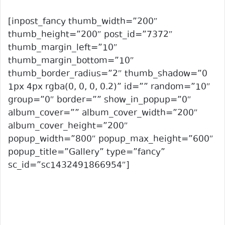
[inpost_fancy thumb_width=”200″
thumb_height=”200″ post_id=”7372″
thumb_margin_left=”10″
thumb_margin_bottom=”10″
thumb_border_radius=”2″ thumb_shadow=”0
1px 4px rgba(0, 0, 0, 0.2)” id=”” random=”10″
group=”0″ border=”” show_in_popup=”0″
album_cover=”” album_cover_width=”200″
album_cover_height=”200″
popup_width=”800″ popup_max_height=”600″
popup_title=”Gallery” type=”fancy”
sc_id=”sc1432491866954″]