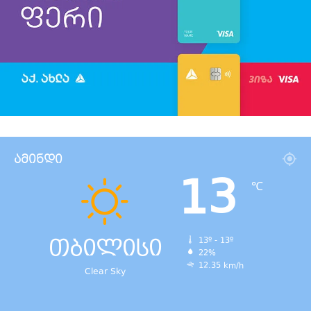
ამინდი
13
℃
თბილისი
13º - 13º
22%
12.35 km/h
Clear Sky