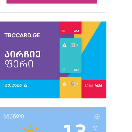
ამინდი
℃