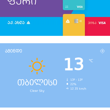
ამინდი
13
℃
თბილისი
13º - 13º
22%
12.35 km/h
Clear Sky