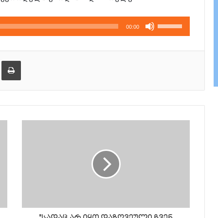
გამოიყენეთ
00:00
კლავჲშები
ზემოთ/
ქვემოთ,
ება
ამობეჭვდა
ხმის
დონის
მოსამატებლა
ან
მოსაკლებად.