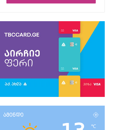
ამინდი
℃