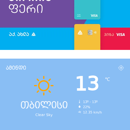
ამინდი
13
℃
თბილისი
13º - 13º
22%
12.35 km/h
Clear Sky