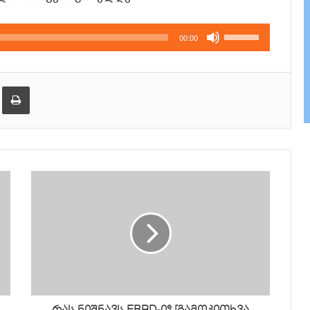
გამოიყენეთ
00:00
კლავჲშები
ზემოთ/
ქვემოთ,
ება
ამობეჭვდა
ხმის
დონის
მოსამატებლა
ან
მოსაკლებად.