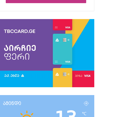
ამინდი
℃