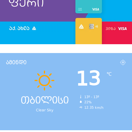
ამინდი
13
℃
თბილისი
13º - 13º
22%
12.35 km/h
Clear Sky