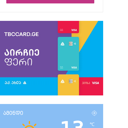
ამინდი
℃