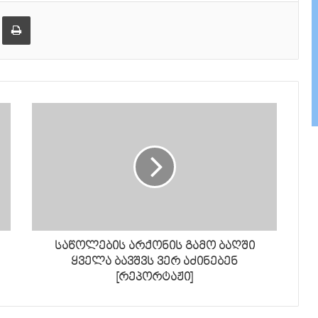
ქვემოთ,
ება
ამობეჭვდა
ხმის
დონის
მოსამატებლა
ან
მოსაკლებად.
საწოლების არქონის გამო ბაღში
ყველა ბავშვს ვერ აძინებენ
[რეპორტაჟი]