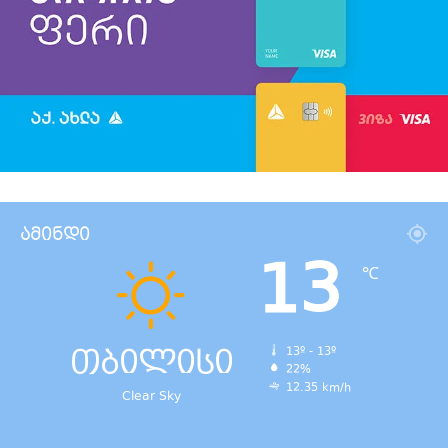
ამინდი
13
℃
თბილისი
13º - 13º
22%
12.35 km/h
Clear Sky