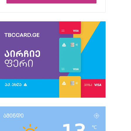
ამინდი
℃