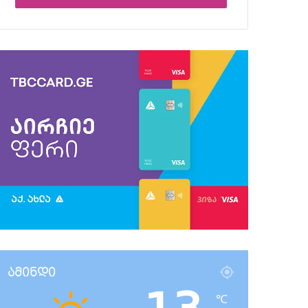
ამინდი
℃