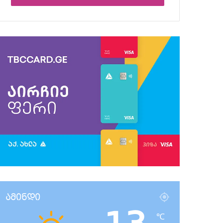
ამინდი
℃