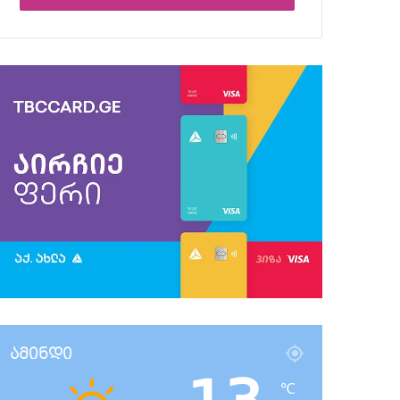
ამინდი
℃