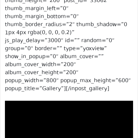
thumb_height=”200″ post_id=”33062″
thumb_margin_left=”0″
thumb_margin_bottom=”0″
thumb_border_radius=”2″ thumb_shadow=”0
1px 4px rgba(0, 0, 0, 0.2)”
js_play_delay=”3000″ id=”” random=”0″
group=”0″ border=”” type=”yoxview”
show_in_popup=”0″ album_cover=””
album_cover_width=”200″
album_cover_height=”200″
popup_width=”800″ popup_max_height=”600″
popup_title=”Gallery”][/inpost_gallery]