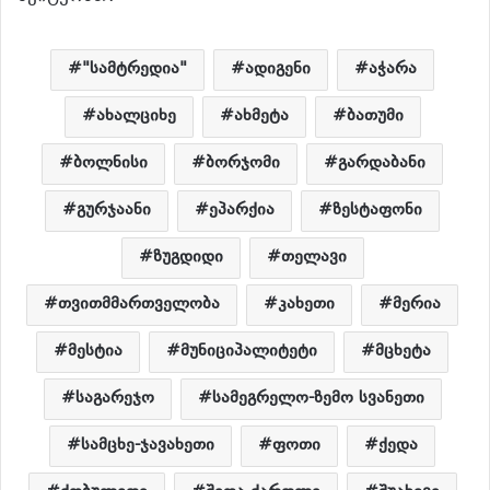
"სამტრედია"
ადიგენი
აჭარა
ახალციხე
ახმეტა
ბათუმი
ბოლნისი
ბორჯომი
გარდაბანი
გურჯაანი
ეპარქია
ზესტაფონი
ზუგდიდი
თელავი
თვითმმართველობა
კახეთი
მერია
მესტია
მუნიციპალიტეტი
მცხეტა
საგარეჯო
სამეგრელო-ზემო სვანეთი
სამცხე-ჯავახეთი
ფოთი
ქედა