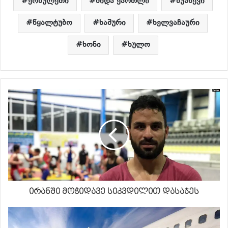
ქობულეთი
შიდა ქართლი
შუახევი
წყალტუბო
ხაშური
ხელვაჩაური
ხონი
ხულო
ირანში მოჭიდავე სიკვდილით დასაჯეს