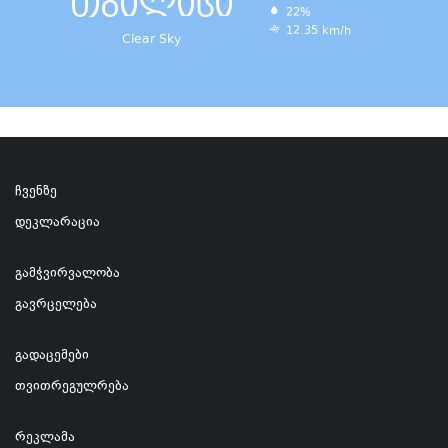
თბილისი
22%
12.35 km/h
Clear Sky
ჩვენზე
დეკლარაცია
გამჭვირვალობა
გავრცელება
გადაცემები
თვითრეგულრება
რეკლამა