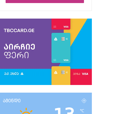
ამინდი
℃