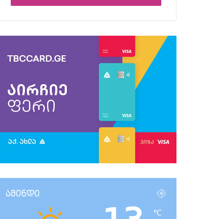
ამინდი
℃