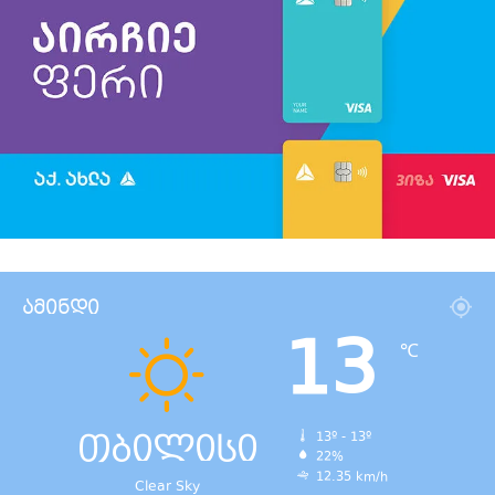
ამინდი
13
℃
თბილისი
13º - 13º
22%
12.35 km/h
Clear Sky