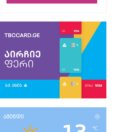
ამინდი
℃