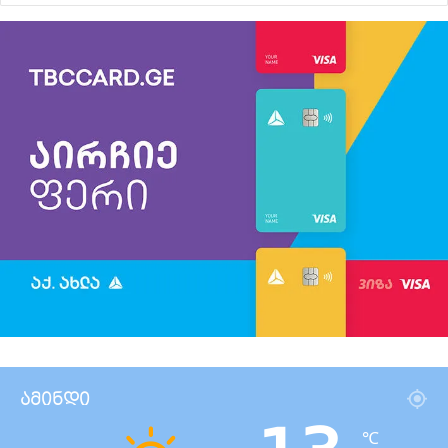
ამინდი
℃