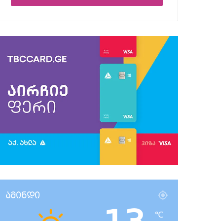
ამინდი
℃