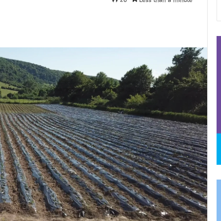
26
Less than a minute
და