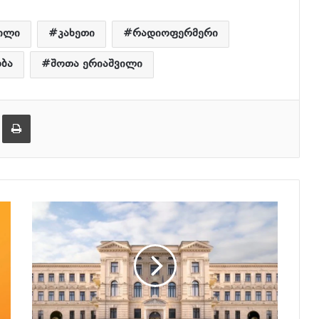
ილი
კახეთი
რადიოფერმერი
ბა
შოთა ერიაშვილი
er
ეილზე გაზიარება
ამობეჭვდა