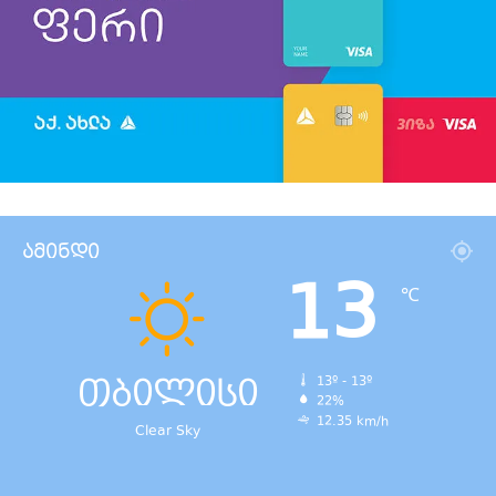
ამინდი
13
℃
თბილისი
13º - 13º
22%
12.35 km/h
Clear Sky