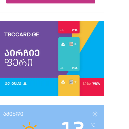
ამინდი
℃