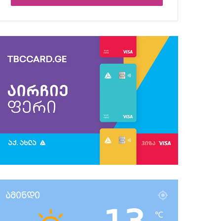
ამინდი
℃