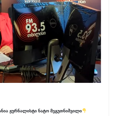
ანია ჟურნალისტი ნატო მეგუთნიშვილი