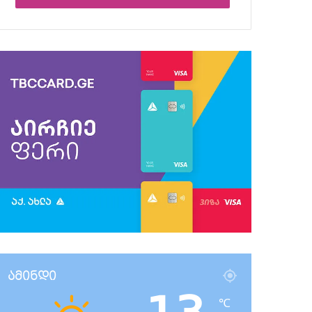
ამინდი
℃