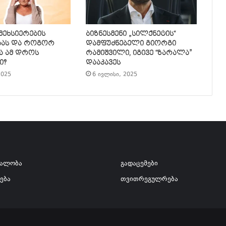
 მეხსიერების
ბიზნესმენი „სილქნეტის“
ბას და როგორ
დამფუძნებელი გიორგი
ა ამ დროს
რამიშვილი, იგივე “ზარალა”
ი?
დააკავეს
2025
6 ივლისი, 2025
ვალობა
გადაცემები
ება
თვითრეგულრება