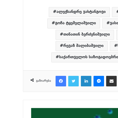
ალექსანდრე ვახტანგოვი
გოჩა ტყეშელაშვილი
ვას
თინათინ ბერძენიშვილი
რევაზ შალიბაშვილი
საქართველოს საზოგადოებრი
Facebook
Twitter
LinkedIn
Messenger
მეილზე გაზიარ
გაზიარება