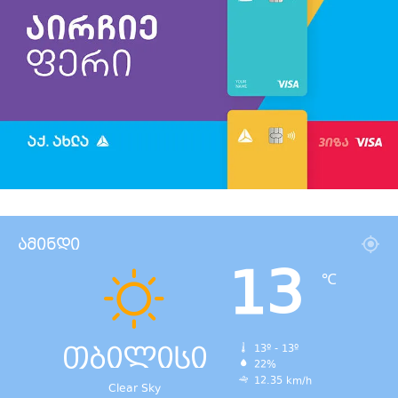
ამინდი
13
℃
თბილისი
13º - 13º
22%
12.35 km/h
Clear Sky