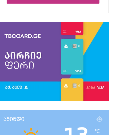
ამინდი
℃