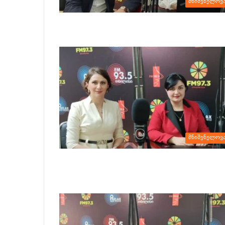
მნიშვნელოვ
მნიშვნელოვ