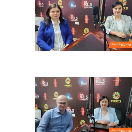
მნიშვნელოვ
მნიშვნელოვ