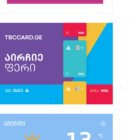
ამინდი
℃