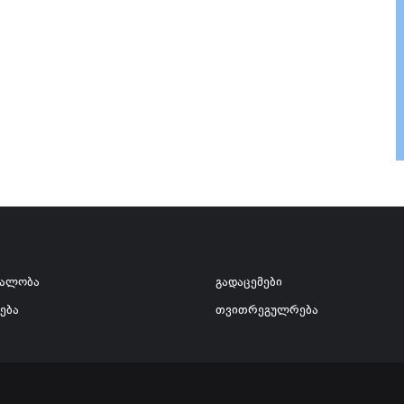
ვალობა
გადაცემები
ება
თვითრეგულრება